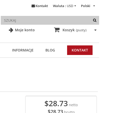
Kontakt
Waluta :
USD
Polski
Moje konto
Koszyk
(pusty)
INFORMACJE
BLOG
KONTAKT
$28.73
netto
$28.73
brutto