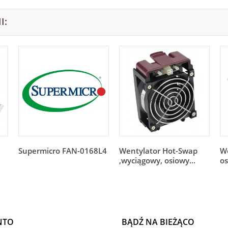
I:
Supermicro FAN-0168L4
Wentylator Hot-Swap
We
,wyciągowy, osiowy...
os
NTO
BĄDŹ NA BIEŻĄCO