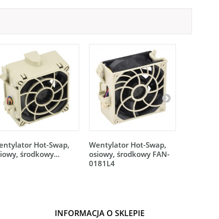
ntylator Hot-Swap,
Wentylator Hot-Swap,
Wentylat
iowy, środkowy...
osiowy, środkowy FAN-
środkowy
0181L4
FAN-018
INFORMACJA O SKLEPIE