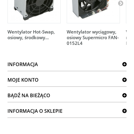
Wentylator Hot-Swap,
Wentylator wyciągowy,
Wen
osiowy, środkowy...
osiowy Supermicro FAN-
rot
0152L4
FAN
INFORMACJA
MOJE KONTO
BĄDŹ NA BIEŻĄCO
INFORMACJA O SKLEPIE