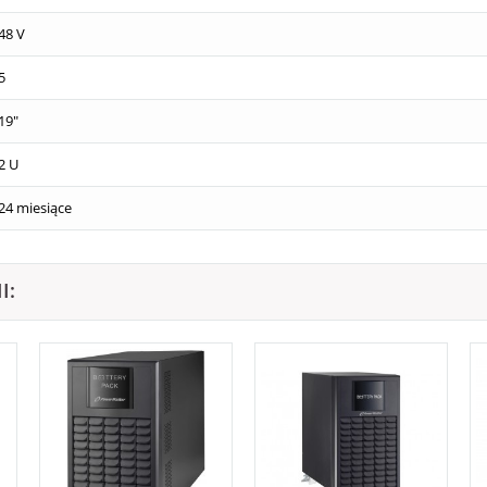
48 V
5
19"
2 U
24 miesiące
I: