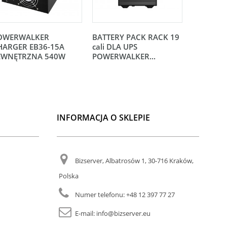
OWERWALKER
BATTERY PACK RACK 19
BATTERY
HARGER EB36-15A
cali DLA UPS
cali DLA 
EWNĘTRZNA 540W
POWERWALKER...
POWERWA
INFORMACJA O SKLEPIE
Bizserver, Albatrosów 1, 30-716 Kraków,
Polska
Numer telefonu:
+48 12 397 77 27
E-mail:
info@bizserver.eu