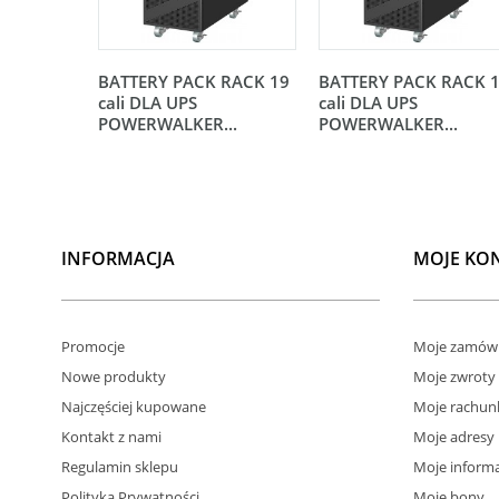
BATTERY PACK RACK 19
BATTERY PACK RACK 
cali DLA UPS
cali DLA UPS
POWERWALKER...
POWERWALKER...
INFORMACJA
MOJE KO
Promocje
Moje zamówi
Nowe produkty
Moje zwroty
Najczęściej kupowane
Moje rachun
Kontakt z nami
Moje adresy
Regulamin sklepu
Moje informa
Polityka Prywatności
Moje bony