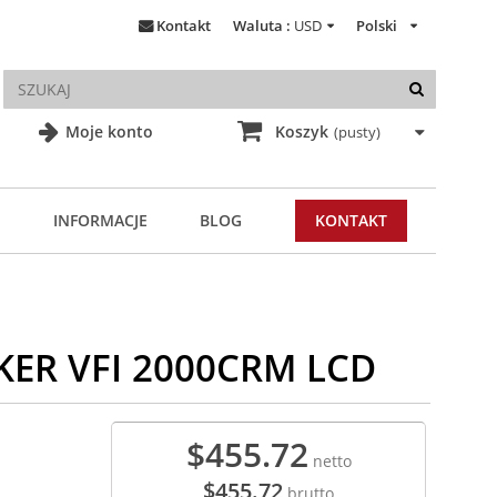
Kontakt
Waluta :
USD
Polski
Moje konto
Koszyk
(pusty)
INFORMACJE
BLOG
KONTAKT
KER VFI 2000CRM LCD
$455.72
netto
$455.72
brutto