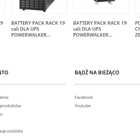
19
BATTERY PACK RACK 19
BATTERY PACK RACK 19
P
cali DLA UPS
cali DLA UPS
C
POWERWALKER...
POWERWALKER...
Z
NTO
BĄDŹ NA BIEŻĄCO
enia
Facebook
 produktów
Youtube
ki
cje osobiste