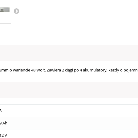
8
mm o wariancie 48 Wolt. Zawiera 2 ciągi po 4 akumulatory, każdy o pojemno
8
9 Ah
12 V