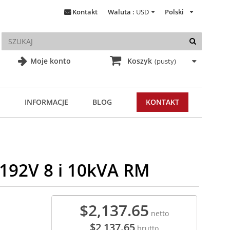
Kontakt
Waluta :
USD
Polski
Moje konto
Koszyk
(pusty)
INFORMACJE
BLOG
KONTAKT
192V 8 i 10kVA RM
$2,137.65
netto
$2,137.65
brutto