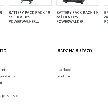
19
BATTERY PACK RACK 19
BATTERY PACK RACK 19
B
cali DLA UPS
cali DLA UPS
ca
POWERWALKER...
POWERWALKER...
P
NTO
BĄDŹ NA BIEŻĄCO
enia
Facebook
 produktów
Youtube
ki
cje osobiste