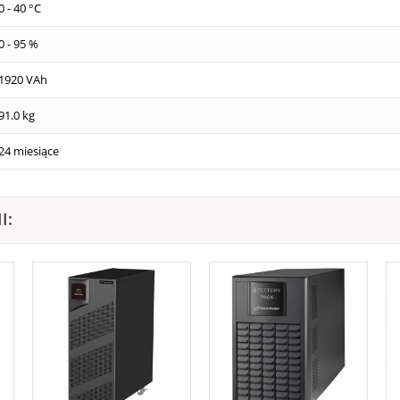
0 - 40 °C
0 - 95 %
1920 VAh
91.0 kg
24 miesiące
I: