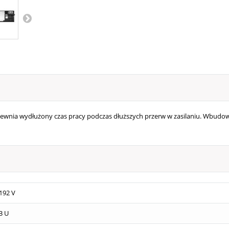
apewnia wydłużony czas pracy podczas dłuższych przerw w zasilaniu. Wbudo
192 V
3 U