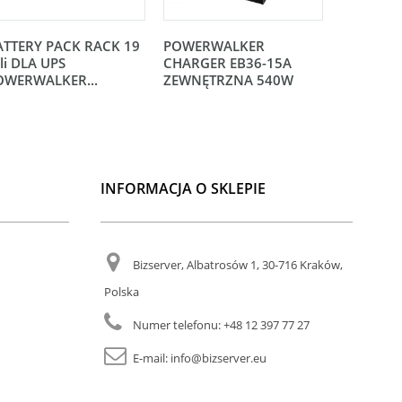
ATTERY PACK RACK 19
POWERWALKER
BATTERY
li DLA UPS
CHARGER EB36-15A
cali DLA 
OWERWALKER...
ZEWNĘTRZNA 540W
POWERWA
INFORMACJA O SKLEPIE
Bizserver, Albatrosów 1, 30-716 Kraków,
Polska
Numer telefonu:
+48 12 397 77 27
E-mail:
info@bizserver.eu