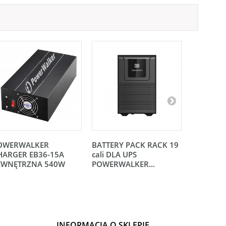
OWERWALKER
BATTERY PACK RACK 19
BATTERY
HARGER EB36-15A
cali DLA UPS
cali DLA 
EWNĘTRZNA 540W
POWERWALKER...
POWERWA
INFORMACJA O SKLEPIE