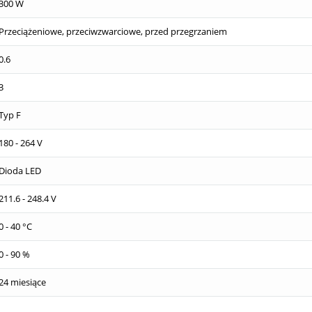
300 W
Przeciążeniowe, przeciwzwarciowe, przed przegrzaniem
0.6
3
Typ F
180 - 264 V
Dioda LED
211.6 - 248.4 V
0 - 40 °C
0 - 90 %
24 miesiące