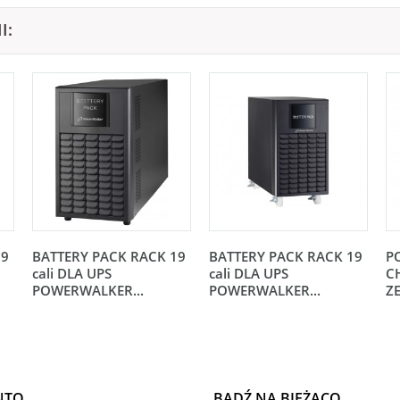
I:
19
BATTERY PACK RACK 19
BATTERY PACK RACK 19
P
cali DLA UPS
cali DLA UPS
C
POWERWALKER...
POWERWALKER...
Z
NTO
BĄDŹ NA BIEŻĄCO