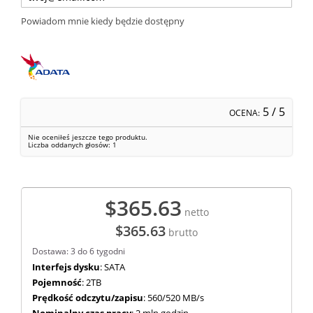
Powiadom mnie kiedy będzie dostępny
5
/ 5
OCENA:
Nie oceniłeś jeszcze tego produktu.
Liczba oddanych głosów:
1
$365.63
netto
$365.63
brutto
Dostawa: 3 do 6 tygodni
Interfejs dysku
: SATA
Pojemność
: 2TB
Prędkość odczytu/zapisu
: 560/520 MB/s