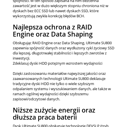
spójności. W ten sposób zapisana na nim bezcenna
zawartość jest w dużo większym stopniu chroniona niż w
dyskach bez ECC SSD lub nawet dyskach SSD, które
wykorzystują zwykła korekcję błędów BCH.
Najlepsza ochrona z RAID
Engine oraz Data Shaping
Obsługując RAID Engine oraz Data Shaping, Ultimate SU800
zapewnia spójność danych oraz wydłużony cykl życiowy SSD
dla lepszej, długotrwałej stabilności i lepszych zwrotów z
inwestycji.
Zdeklasuj dyski HDD potężnym wzrostem wydajności
Dzięki zastosowaniu materiałów najwyższej jakości oraz
zaawansowanych technologii Ultimate SU800 deklasuje
tradycyjne dyski HDD nie tylko o wiele szybszym
odpalaniem systemu i wyszukiwaniem danych, ale także w
ramach ogólnej wydajności dzięki szybszemu
zapisowi/odczytowi danych.
Niższe zużycie energii oraz
dłuższa praca baterii
Dysk Ultimate SU800 obsługuje technologię DEVSLP (tryb