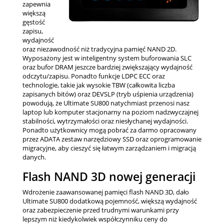
zapewnia
większą
gęstość
zapisu,
wydajność
oraz niezawodność niż tradycyjna pamięć NAND 2D.
Wyposażony jest w inteligentny system buforowania SLC
oraz bufor DRAM jeszcze bardziej zwiększający wydajność
odczytu/zapisu. Ponadto funkcje LDPC ECC oraz
technologie, takie jak wysokie TBW (całkowita liczba
zapisanych bitów) oraz DEVSLP (tryb uśpienia urządzenia)
powodują, że Ultimate SU800 natychmiast przenosi nasz
laptop lub komputer stacjonarny na poziom nadzwyczajnej
stabilności, wytrzymałości oraz niesłychanej wydajności.
Ponadto użytkownicy mogą pobrać za darmo opracowany
przez ADATA zestaw narzędziowy SSD oraz oprogramowanie
migracyjne, aby cieszyć się łatwym zarządzaniem i migracją
danych.
Flash NAND 3D nowej generacji
Wdrożenie zaawansowanej pamięci flash NAND 3D, dało
Ultimate SU800 dodatkową pojemność, większą wydajność
oraz zabezpieczenie przed trudnymi warunkami przy
lepszym niż kiedykolwiek współczynniku ceny do