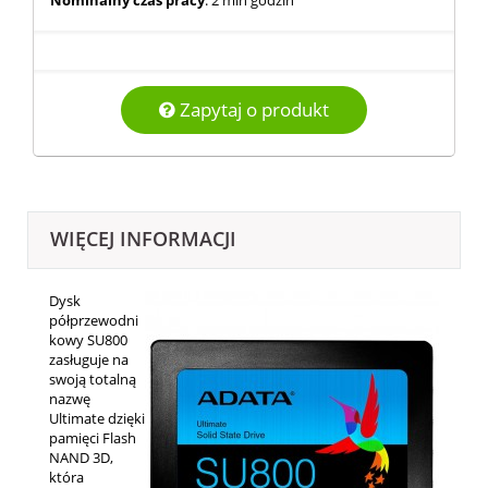
Nominalny czas pracy
: 2 mln godzin
Zapytaj o produkt
WIĘCEJ INFORMACJI
Dysk
półprzewodni
kowy SU800
zasługuje na
swoją totalną
nazwę
Ultimate dzięki
pamięci Flash
NAND 3D,
która