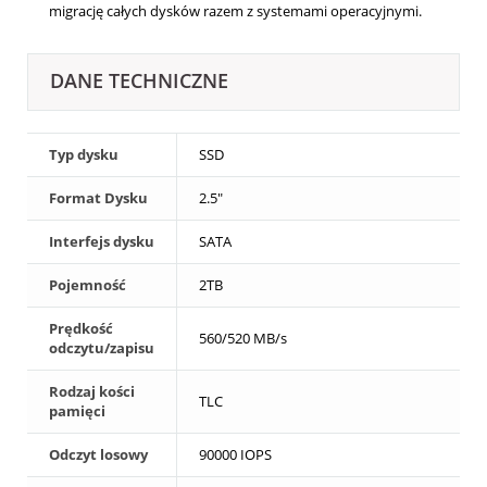
migrację całych dysków razem z systemami operacyjnymi.
DANE TECHNICZNE
Typ dysku
SSD
Format Dysku
2.5"
Interfejs dysku
SATA
Pojemność
2TB
Prędkość
560/520 MB/s
odczytu/zapisu
Rodzaj kości
TLC
pamięci
Odczyt losowy
90000 IOPS