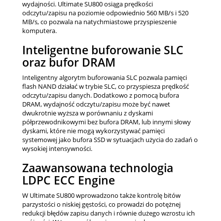
wydajności. Ultimate SU800 osiąga prędkości
odczytu/zapisu na poziomie odpowiednio 560 MB/s i 520
MB/s, co pozwala na natychmiastowe przyspieszenie
komputera.
Inteligentne buforowanie SLC
oraz bufor DRAM
Inteligentny algorytm buforowania SLC pozwala pamięci
flash NAND działać w trybie SLC, co przyspiesza prędkość
odczytu/zapisu danych. Dodatkowo z pomocą bufora
DRAM, wydajność odczytu/zapisu może być nawet
dwukrotnie wyższa w porównaniu z dyskami
półprzewodnikowymi bez bufora DRAM, lub innymi słowy
dyskami, które nie mogą wykorzystywać pamięci
systemowej jako bufora SSD w sytuacjach użycia do zadań o
wysokiej intensywności.
Zaawansowana technologia
LDPC ECC Engine
W Ultimate SU800 wprowadzono także kontrolę bitów
parzystości o niskiej gęstości, co prowadzi do potężnej
redukcji błędów zapisu danych i równie dużego wzrostu ich