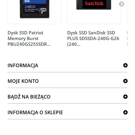
Dysk SSD Patriot
Dysk SSD SanDisk SSD
Dys
Memory Burst
PLUS SDSSDA-240G-G26
Bar
PBU240GS25SSDR...
(240...
ST1
INFORMACJA
MOJE KONTO
BĄDŹ NA BIEŻĄCO
INFORMACJA O SKLEPIE