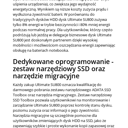
uśpienia urządzenia), co zwiększa jego wydajność
energetyczną. Wynikiem są niższe koszty zużycia prądu i
wydłużona żywotność baterii. W porównaniu do
tradycyjnych dysków HDD dysk Ultimate SU800 zużywa
tylko 8% energii w trybie bezczynności i 80% mniej energii
podczas normalnej pracy. Dla użytkowników, którzy często
podróżują lub jeżdżą w delegacje biznesowe dysk Ultimate
SU800 jest doskonałym partnerem dzięki wysokiej
mobilności i możliwościom oszczędzania energii zapewniając
obsługę na bateriach notebooka.
Dedykowane oprogramowanie -
zestaw narzędziowy SSD oraz
narzędzie migracyjne
Każdy zakup Ultimate SU800 oznacza kwalifikację do
darmowego pobrania zestawu narzędziowego ADATA SSD
Toolbox oraz narzędzia migracyjnego. Zestaw narzędziowy
SSD Toolbox pozwala użytkownikowi na monitorowanie i
zarządzanie Ultimate SU800 poprzez kontrolę stanu dysku,
poziomu zużycia oraz informacji o jego żywotności.
Narzędzia migracyjne są szczególnie pomocne dla
użytkowników zmieniających dysk HDD na SSD, jako że
zapewniają szybkie i proste wykonanie kopii zapasowej oraz