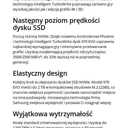
technologia Intelligent TurboWrite poprawiają zarówno gry
wysokiej jakości jak i edycję grafiki 4K i 3D.
Następny poziom prędkości
dysku SSD
Poczuj różnicę NVMe. Dzięki nowemu kontrolerowi Phoenix
i technologii Intelligent TurboWrite dysk 970 EVO usprawnia
najbardziej wymagające gry i intensywne przetwarzanie
grafiki. Uzyskaj oszałamiającą prędkość odczytu/zapisu
3500/2500 MB/s*, do 32% wyższą niż w poprzedniej
generacji.
Elastyczny design
Kolejny krok w ulepszaniu dysków SSD NVMe. Model 970
EVO mieści do 2 TB w kompaktowej obudowie M.2 (2280), co
znacznie zwiększa pojemność i pozwala zaoszczędzić miejsce
na inne podzespoły. Innowacyjna technologia firmy
Samsung zwiększa wydajność i pozwala Ci osiągnąć więcej.
Wyjątkowa wytrzymałość
Nowy standard zrównoważonej wydajności. Uzyskaj do
1200 TBW z 5-letnią gwarancją, osiągając o 50 procent