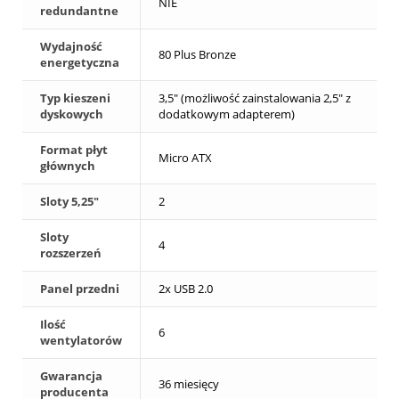
NIE
redundantne
Wydajność
80 Plus Bronze
energetyczna
Typ kieszeni
3,5" (możliwość zainstalowania 2,5" z
dyskowych
dodatkowym adapterem)
Format płyt
Micro ATX
głównych
Sloty 5,25"
2
Sloty
4
rozszerzeń
Panel przedni
2x USB 2.0
Ilość
6
wentylatorów
Gwarancja
36 miesięcy
producenta