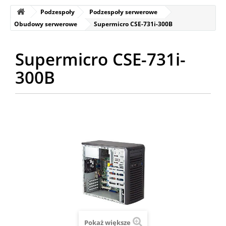
Podzespoły
Podzespoły serwerowe
Obudowy serwerowe
Supermicro CSE-731i-300B
Supermicro CSE-731i-
300B
Pokaż większe