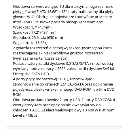
Obudowa serwerowa typu 1U dla maksymalnego rozmiaru
płyty głównej E-ATX 13,68" x 13" zoptymalizowany dla płyty
głównej WIO. Obsługuje pojedyncze i podwójne procesory
Intel i AMD. Obudowa posiada następujące wymiary:
Wysokość 1,7" (43mm)
Szerokość 17,2" (437 mm)
Głębokość 25,6 cala (650 mm)
Waga brutto 16,33kg
2 gniazda rozszerzeń o pełnej wysokości (wymagana karta
rozszerzająca), 1x niskoprofilowe gniazdo rozszerzeń
(wymagana karta rozszerzająca).
Posiada cztery zatoki dyskowe 3,5"SAS/SATA z możliwością
wymiany podczas pracy z SES2, zalecane dla dysków SAS lub
Enterprise SATA HDD.
4 porty płyty montażowej 1U TQ, umożliwiając
zamontowanie do czterech 3,5" SAS/SATA oraz opcjonalnie
pojedynczą płaską wnękę na napęd DVD-ROM lub Slim DVD
ROM.
Obudowa posiada również 2 porty USB, 2 porty DB9 COM, 4
wentylatory 4cm oraz opcjonalnie 2 wentylatory do
chłodzenia AOC. Zasilacz wielowyjściowy 1U 600 W Platinum
Level z PMBus.