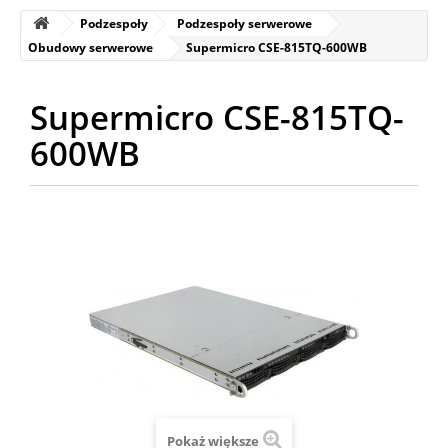
Podzespoły
Podzespoły serwerowe
Obudowy serwerowe
Supermicro CSE-815TQ-600WB
Supermicro CSE-815TQ-
600WB
Pokaż większe