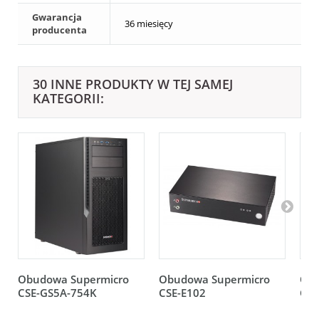
Gwarancja
36 miesięcy
producenta
30 INNE PRODUKTY W TEJ SAMEJ
KATEGORII:
Obudowa Supermicro
Obudowa Supermicro
Obu
CSE-GS5A-754K
CSE-E102
CSE