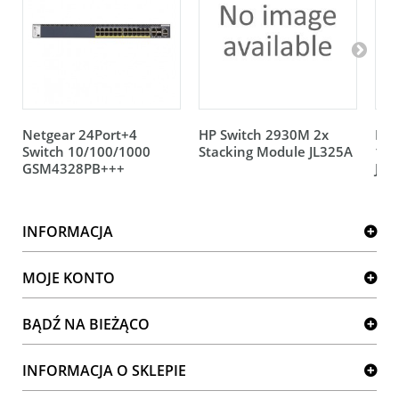
Netgear 24Port+4
HP Switch 2930M 2x
HP 
Switch 10/100/1000
Stacking Module JL325A
12V
GSM4328PB+++
JL0
INFORMACJA
MOJE KONTO
BĄDŹ NA BIEŻĄCO
INFORMACJA O SKLEPIE