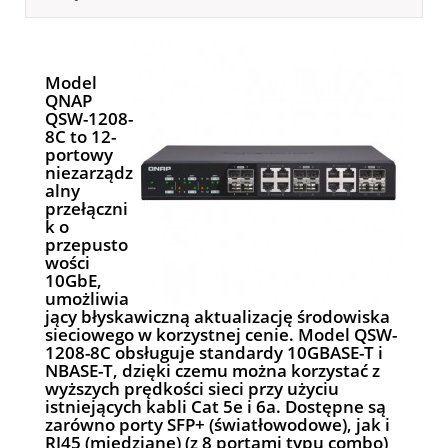
Model
QNAP
QSW-1208-
8C to 12-
portowy
niezarządz
alny
przełączni
k o
przepusto
wości
10GbE,
umożliwia
jący błyskawiczną aktualizację środowiska
sieciowego w korzystnej cenie. Model QSW-
1208-8C obsługuje standardy 10GBASE-T i
NBASE-T, dzięki czemu można korzystać z
wyższych prędkości sieci przy użyciu
istniejących kabli Cat 5e i 6a. Dostępne są
zarówno porty SFP+ (światłowodowe), jak i
RJ45 (miedziane) (z 8 portami typu combo)