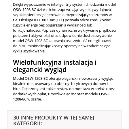
Dzięki wyposażeniu w inteligentny system chłodzenia model
QSW-1208-8C działa cicho, zapewniając wysoką wydajność
szybkiej sieci bez generowania rozpraszających szumów w
tle. Obsługa IEEE 802.3az (EEE) pozwala także zredukować
zużycie energii bez pogarszania wydajności lub
funkcjonalności. Poprzez dynamiczne wykrywanie prędkości
połączeń i aktywności oraz odpowiednie dostosowywanie
model QSW-1208-8C zapewnia oszczędność energii nawet
do 50%, minimalizując koszty operacyjne w trakcie całego
cyklu użytkowania.
Wielofunkcyjna instalacja i
elegancki wygląd
Model QSW-1208-8C oferuje elegancki, nowoczesny wygląd,
idealnie dostosowany do obecnych cyfrowych domów i
biur. Załączony jest także zestaw do montażu w stelażu, bez
dodatkowych opłat, umożliwiając montaż modelu QSW-
1208-8C w szafie.
30 INNE PRODUKTY W TEJ SAMEJ
KATEGORII: