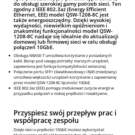
do obsługi szerokiej gamy potrzeb sieci. Ten
zgodny z IEEE 802.3az (Energy Efficient
Ethernet, EEE) model QSW-1208-8C jest
także energooszczędny. Dzięki wysokiej
wydajności, niewielkim opóźnieniom i
znakomitej funkcjonalności model QSW-
1208-8C nadaje się idealnie do aktualizacji
domowej lub firmowej sieci w celu obsługi
połączeń 10GbE.
Obsługa NBASE-T umożliwia korzystanie z posiadanych
kabli. Biorąc pod uwagę potrzeby starszych urządzeń,
zapewniona jest funkcja kompatybilności wstecznej.
Połączenie portu SFP+ (światłowodowy) i RJ45 (miedziany)
umożliwia większości urządzeń korzystanie z zapewnianej
przez model QSW-1208-8C łączności 10GbE.
IEEE 802.3az (EEE) pomaga zredukować zużycie energii w
przypadku połączeń o niskiej prędkości i nieaktywne.
Przyspiesz swój przepływ prac i
współpracę zespołu
Dzięki sieci o prędkości 10GbE możesz wykorzystać