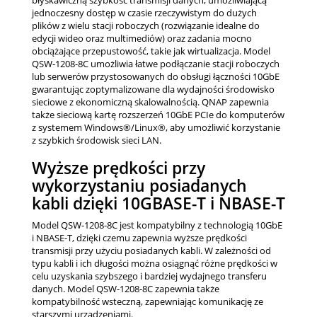
błyskawiczną szybkość transmisji danych, umożliwiającą
jednoczesny dostęp w czasie rzeczywistym do dużych
plików z wielu stacji roboczych (rozwiązanie idealne do
edycji wideo oraz multimediów) oraz zadania mocno
obciążające przepustowość, takie jak wirtualizacja. Model
QSW-1208-8C umożliwia łatwe podłączanie stacji roboczych
lub serwerów przystosowanych do obsługi łączności 10GbE
gwarantując zoptymalizowane dla wydajności środowisko
sieciowe z ekonomiczną skalowalnością. QNAP zapewnia
także sieciową kartę rozszerzeń 10GbE PCIe do komputerów
z systemem Windows®/Linux®, aby umożliwić korzystanie
z szybkich środowisk sieci LAN.
Wyższe prędkości przy
wykorzystaniu posiadanych
kabli dzięki 10GBASE-T i NBASE-T
Model QSW-1208-8C jest kompatybilny z technologią 10GbE
i NBASE-T, dzięki czemu zapewnia wyższe prędkości
transmisji przy użyciu posiadanych kabli. W zależności od
typu kabli i ich długości można osiągnąć różne prędkości w
celu uzyskania szybszego i bardziej wydajnego transferu
danych. Model QSW-1208-8C zapewnia także
kompatybilność wsteczną, zapewniając komunikację ze
starszymi urządzeniami.