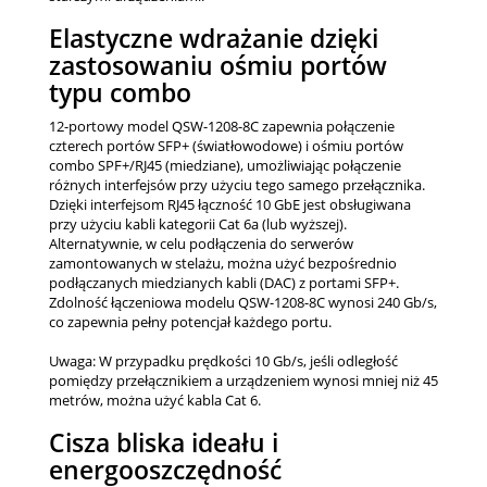
Elastyczne wdrażanie dzięki
zastosowaniu ośmiu portów
typu combo
12-portowy model QSW-1208-8C zapewnia połączenie
czterech portów SFP+ (światłowodowe) i ośmiu portów
combo SPF+/RJ45 (miedziane), umożliwiając połączenie
różnych interfejsów przy użyciu tego samego przełącznika.
Dzięki interfejsom RJ45 łączność 10 GbE jest obsługiwana
przy użyciu kabli kategorii Cat 6a (lub wyższej).
Alternatywnie, w celu podłączenia do serwerów
zamontowanych w stelażu, można użyć bezpośrednio
podłączanych miedzianych kabli (DAC) z portami SFP+.
Zdolność łączeniowa modelu QSW-1208-8C wynosi 240 Gb/s,
co zapewnia pełny potencjał każdego portu.
Uwaga: W przypadku prędkości 10 Gb/s, jeśli odległość
pomiędzy przełącznikiem a urządzeniem wynosi mniej niż 45
metrów, można użyć kabla Cat 6.
Cisza bliska ideału i
energooszczędność