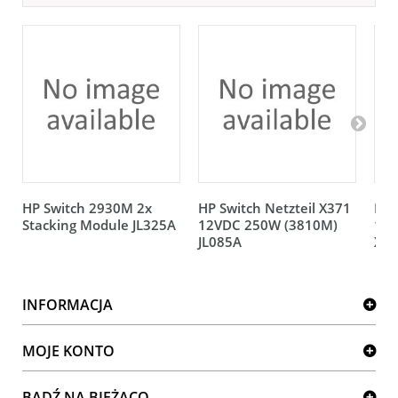
HP Switch 2930M 2x
HP Switch Netzteil X371
Net
Stacking Module JL325A
12VDC 250W (3810M)
100
JL085A
XS
INFORMACJA
MOJE KONTO
BĄDŹ NA BIEŻĄCO