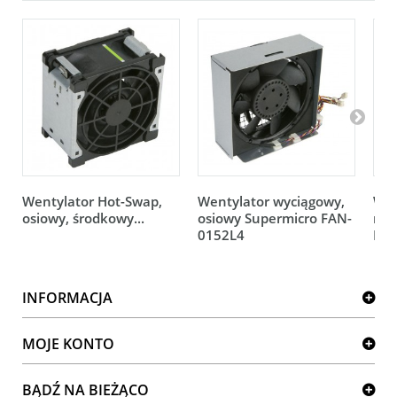
Wentylator Hot-Swap,
Wentylator wyciągowy,
Wen
osiowy, środkowy...
osiowy Supermicro FAN-
rot
0152L4
FAN
INFORMACJA
MOJE KONTO
BĄDŹ NA BIEŻĄCO