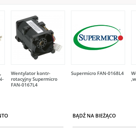
,
Wentylator kontr-
Supermicro FAN-0168L4
W
N-
rotacyjny Supermicro
,w
FAN-0167L4
NTO
BĄDŹ NA BIEŻĄCO