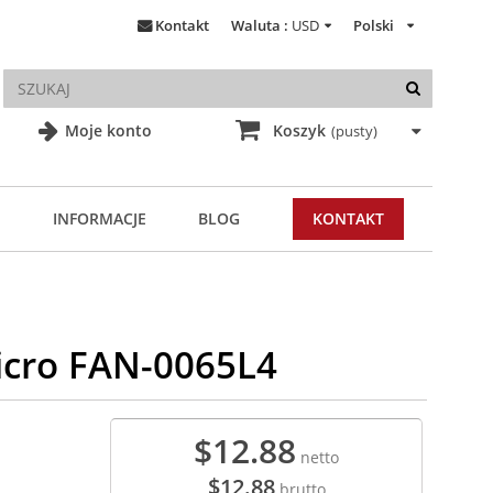
Kontakt
Waluta :
USD
Polski
Moje konto
Koszyk
(pusty)
INFORMACJE
BLOG
KONTAKT
icro FAN-0065L4
$12.88
netto
$12.88
brutto