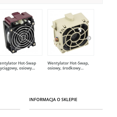
entylator Hot-Swap
Wentylator Hot-Swap,
Wentylat
yciągowy, osiowy...
osiowy, środkowy...
osiowy, 
0181L4
INFORMACJA O SKLEPIE