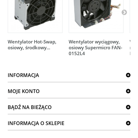
Wentylator Hot-Swap,
Wentylator wyciągowy,
Wen
osiowy, środkowy...
osiowy Supermicro FAN-
rot
0152L4
FAN
INFORMACJA
MOJE KONTO
BĄDŹ NA BIEŻĄCO
INFORMACJA O SKLEPIE