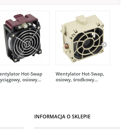
entylator Hot-Swap
Wentylator Hot-Swap,
Wentylat
yciągowy, osiowy...
osiowy, środkowy...
osiowy, 
0181L4
INFORMACJA O SKLEPIE