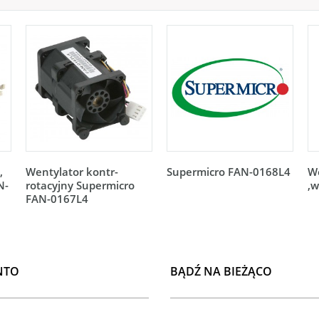
,
Wentylator kontr-
Supermicro FAN-0168L4
W
N-
rotacyjny Supermicro
,w
FAN-0167L4
NTO
BĄDŹ NA BIEŻĄCO