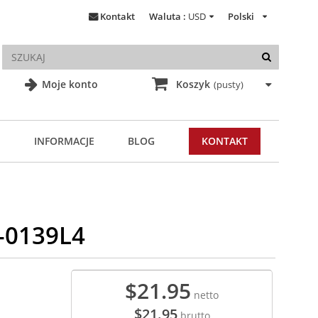
Kontakt
Waluta :
USD
Polski
Moje konto
Koszyk
(pusty)
INFORMACJE
BLOG
KONTAKT
-0139L4
$21.95
netto
$21.95
brutto