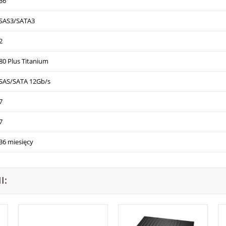
36
SAS3/SATA3
2
80 Plus Titanium
SAS/SATA 12Gb/s
7
7
36 miesięcy
I: