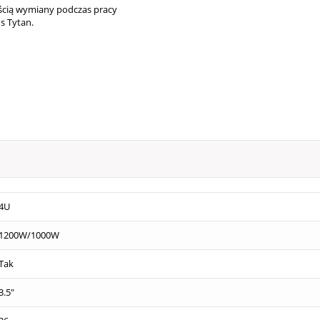
ścią wymiany podczas pracy
s Tytan.
4U
1200W/1000W
Tak
3.5"