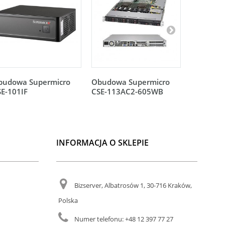
budowa Supermicro
Obudowa Supermicro
Obudowa
E-101IF
CSE-113AC2-605WB
CSE-113
INFORMACJA O SKLEPIE
Bizserver, Albatrosów 1, 30-716 Kraków,
Polska
Numer telefonu:
+48 12 397 77 27