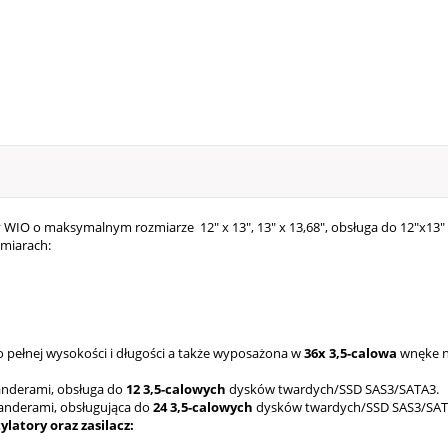
 WIO o maksymalnym rozmiarze 12" x 13", 13" x 13,68", obsługa do 12"x13
ymiarach:
 pełnej wysokości i długości
a także wyposażona w
36
x 3,5-calowa
wnęke n
nderami, obsługa do
12
3,5-calowych
dysków twardych/SSD SAS3/SATA3.
anderami, obsługująca do
24 3,5-calowych
dysków twardych/SSD SAS3/SA
atory oraz zasilacz: