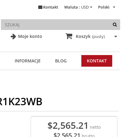
Kontakt
Waluta :
USD
Polski
Moje konto
Koszyk
(pusty)
INFORMACJE
BLOG
KONTAKT
-R1K23WB
$2,565.21
netto
$2,565.21
brutto