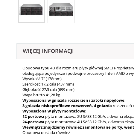
WIĘCEJ INFORMACJI
Obudowa typu 4U dla rozmiaru płyty głównej SMCI Proprietary
obsługująca pojedyncze i podwójne procesory Intel i AMD o w
Wysokość 7" (178mm)
Szerokość 17,2 cala (437 mm)
Głębokość 27,5 cala (699 mm)
Waga brutto 41,28 kg
Wyposażona w gniazda rozszerzeń i zatoki napędowe:
3 gniazda niskoprofilowe rozszerzeń,
4 gniazda
rozszerzeń o
Wyposażona w płyty montażowe:
12-portowa
płyta montażowa 2U SAS3 12 Gb/s z dwoma ekspa
24-portowa
płyta montażowa 4U SAS3 12 Gb/s, z dwoma eksp
Wewnątrz znajdziemy również zamontowane porty, wentyl
Obudowa posiada również