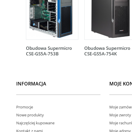
Obudowa Supermicro
Obudowa Supermicro
CSE-GS5A-753B
CSE-GS5A-754K
INFORMACJA
MOJE KO
Promocje
Moje zamówi
Nowe produkty
Moje zwroty
Najczęściej kupowane
Moje rachun
Kontakt z nami
Moje adresy