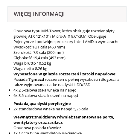
WIĘCEJ INFORMACJI
Obudowa typu Mid-Tower, która obsługuje rozmiar płyty
głównej ATX 12”x10” i Micro-ATX 9,6”x9,6”. Obsługuje
Pojedyncze i podwójne procesory Intel i AMD o wymiarach:
Wysokość 18,1 cala (460 mm)
Szerokość 7,9 cala (200 mm)
Głębokość 19,4 cala (493 mm)
Waga brutto
10,52 kg
Waga netto
8,26 kg
Wyposażona w gniazda rozszerzeń i zatoki napędowe:
Posiada
7
gniazd
rozszerzeń o pełnej wysokości i długości, a
także wyjmowana klatke na dyski HDD/SSD
4x 2,5-calowa stała wnęka na napęd
6x 3,5-calowa stała kieszeń na napęd
Posiadająca dyski peryferyjne
2x standardowa wnęka na napęd 5,25 cala
Wewnątrz znajdziemy również zamontowane porty,
wentylatory oraz zasilacz:
Obudowa posiada również
1x 12 cm tylne wentylatory wyciągowe