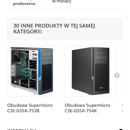
36 miesięcy
producenta
30 INNE PRODUKTY W TEJ SAMEJ
KATEGORII:
Obudowa Supermicro
Obudowa Supermicro
Obu
CSE-GS5A-753B
CSE-GS5A-754K
CSE