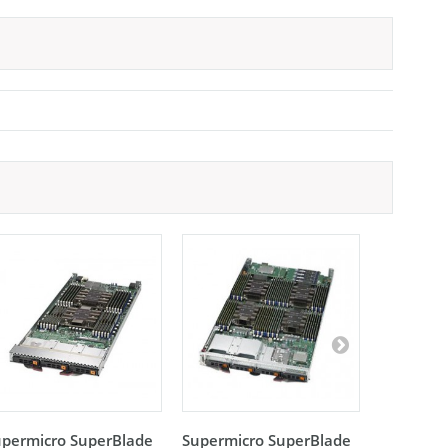
upermicro SuperBlade
Supermicro SuperBlade
Supermic