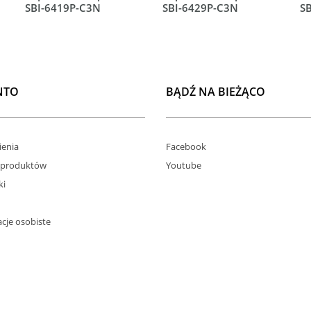
SBI-6419P-C3N
SBI-6429P-C3N
S
NTO
BĄDŹ NA BIEŻĄCO
enia
Facebook
 produktów
Youtube
ki
cje osobiste