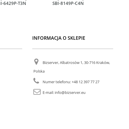
BI-6429P-T3N
SBI-8149P-C4N
SBI-8149
INFORMACJA O SKLEPIE
Bizserver, Albatrosów 1, 30-716 Kraków,
Polska
Numer telefonu:
+48 12 397 77 27
E-mail:
info@bizserver.eu