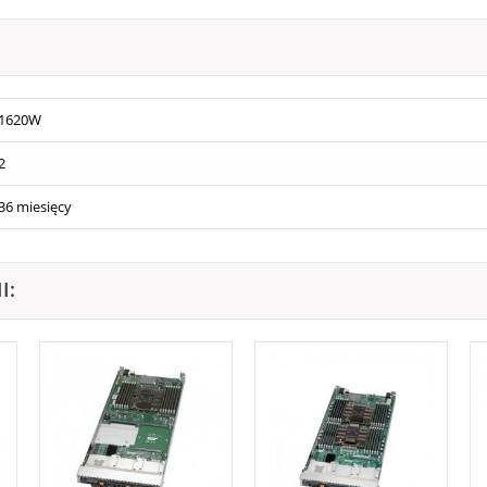
1620W
2
36 miesięcy
I: