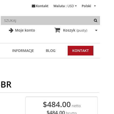
Kontakt
Waluta :
USD
Polski
Moje konto
Koszyk
(pusty)
INFORMACJE
BLOG
KONTAKT
-BR
$484.00
netto
$484.00
brutto