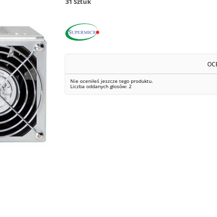
31
Sztuk
OC
Nie oceniłeś jeszcze tego produktu.
Liczba oddanych głosów:
2