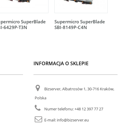
upermicro SuperBlade
Supermicro SuperBlade
Supermic
BI-6429P-T3N
SBI-8149P-C4N
SBI-8149
INFORMACJA O SKLEPIE
Bizserver, Albatrosów 1, 30-716 Kraków,
Polska
Numer telefonu:
+48 12 397 77 27
E-mail:
info@bizserver.eu