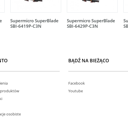
e
Supermicro SuperBlade
Supermicro SuperBlade
S
SBI-6419P-C3N
SBI-6429P-C3N
S
NTO
BĄDŹ NA BIEŻĄCO
enia
Facebook
 produktów
Youtube
ki
cje osobiste