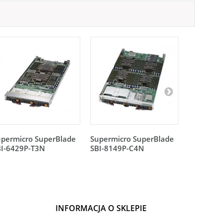
upermicro SuperBlade
Supermicro SuperBlade
Supermic
BI-6429P-T3N
SBI-8149P-C4N
SBI-8149
INFORMACJA O SKLEPIE