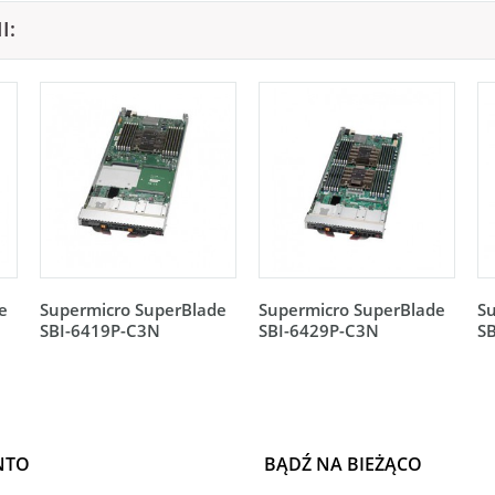
I:
e
Supermicro SuperBlade
Supermicro SuperBlade
S
SBI-6419P-C3N
SBI-6429P-C3N
S
NTO
BĄDŹ NA BIEŻĄCO