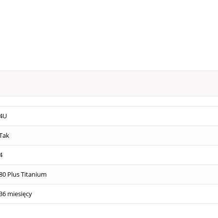
4U
Tak
4
80 Plus Titanium
36 miesięcy