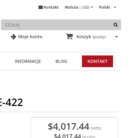
Kontakt
Waluta :
USD
Polski
Moje konto
Koszyk
(pusty)
INFORMACJE
BLOG
KONTAKT
E-422
$4,017.44
netto
$4,017.44
brutto