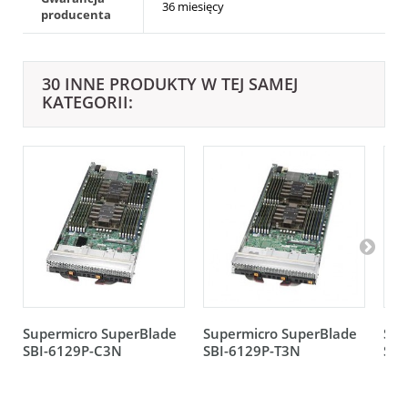
36 miesięcy
producenta
30 INNE PRODUKTY W TEJ SAMEJ
KATEGORII:
Supermicro SuperBlade
Supermicro SuperBlade
Sup
SBI-6129P-C3N
SBI-6129P-T3N
SBI