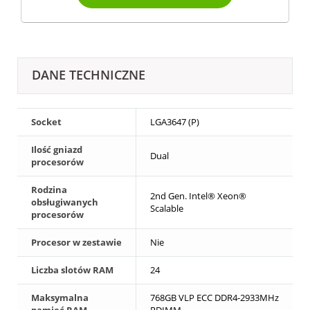
DANE TECHNICZNE
Socket
LGA3647 (P)
Ilość gniazd
Dual
procesorów
Rodzina
2nd Gen. Intel® Xeon®
obsługiwanych
Scalable
procesorów
Procesor w zestawie
Nie
Liczba slotów RAM
24
Maksymalna
768GB VLP ECC DDR4-2933MHz