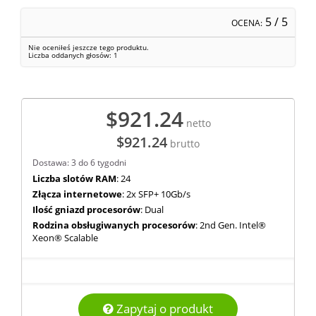
5
/ 5
OCENA:
Nie oceniłeś jeszcze tego produktu.
Liczba oddanych głosów:
1
$921.24
netto
$921.24
brutto
Dostawa: 3 do 6 tygodni
Liczba slotów RAM
: 24
Złącza internetowe
: 2x SFP+ 10Gb/s
Ilość gniazd procesorów
: Dual
Rodzina obsługiwanych procesorów
: 2nd Gen. Intel®
Xeon® Scalable
Zapytaj o produkt