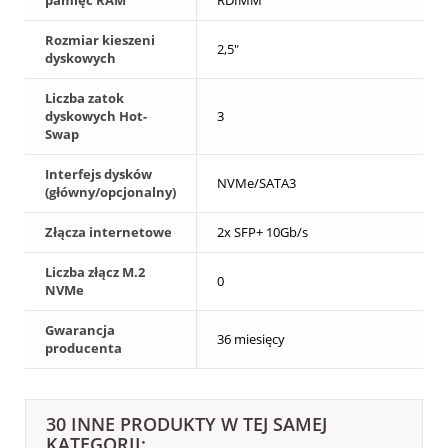
pamięć RAM
RDIMM
Rozmiar kieszeni
2,5"
dyskowych
Liczba zatok
dyskowych Hot-
3
Swap
Interfejs dysków
NVMe/SATA3
(główny/opcjonalny)
Złącza internetowe
2x SFP+ 10Gb/s
Liczba złącz M.2
0
NVMe
Gwarancja
36 miesięcy
producenta
30 INNE PRODUKTY W TEJ SAMEJ
KATEGORII: