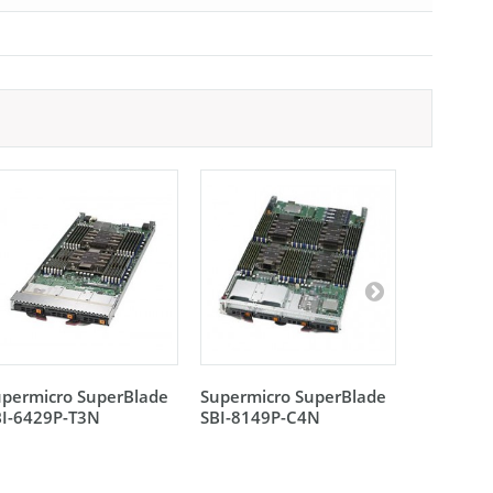
upermicro SuperBlade
Supermicro SuperBlade
Supermic
BI-6429P-T3N
SBI-8149P-C4N
SBI-8149