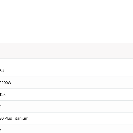
6U
2200W
Tak
4
80 Plus Titanium
4