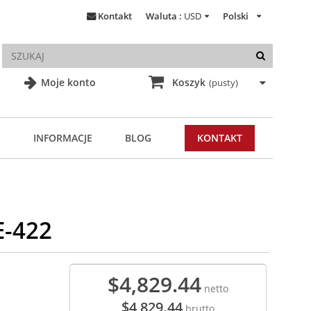
Kontakt
Waluta :
USD
Polski
Moje konto
Koszyk
(pusty)
INFORMACJE
BLOG
KONTAKT
E-422
$4,829.44
netto
$4,829.44
brutto