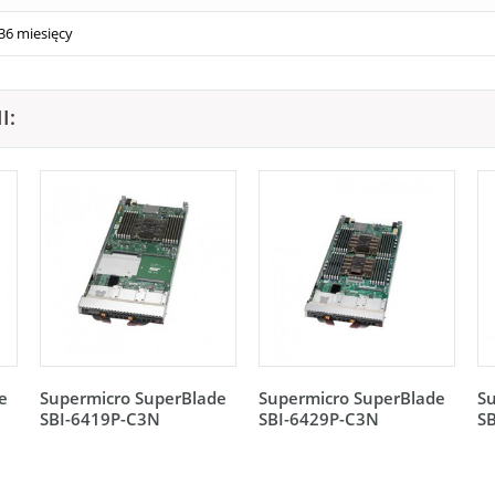
36 miesięcy
I:
e
Supermicro SuperBlade
Supermicro SuperBlade
S
SBI-6419P-C3N
SBI-6429P-C3N
S