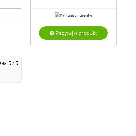
Zapytaj o produkt
5
/ 5
ENA: