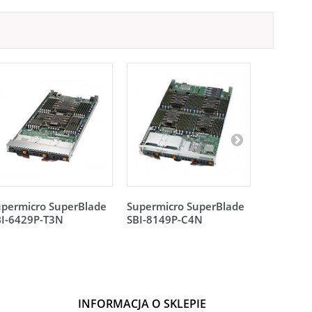
upermicro SuperBlade
Supermicro SuperBlade
Supermic
BI-6429P-T3N
SBI-8149P-C4N
SBI-8149
INFORMACJA O SKLEPIE