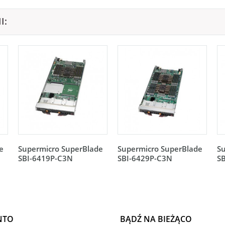
I:
e
Supermicro SuperBlade
Supermicro SuperBlade
S
SBI-6419P-C3N
SBI-6429P-C3N
S
NTO
BĄDŹ NA BIEŻĄCO