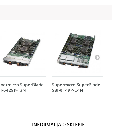
upermicro SuperBlade
Supermicro SuperBlade
Supermic
BI-6429P-T3N
SBI-8149P-C4N
SBI-8149
INFORMACJA O SKLEPIE