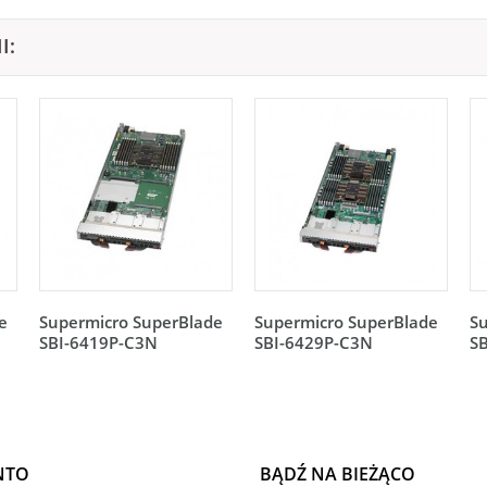
I:
e
Supermicro SuperBlade
Supermicro SuperBlade
S
SBI-6419P-C3N
SBI-6429P-C3N
S
NTO
BĄDŹ NA BIEŻĄCO