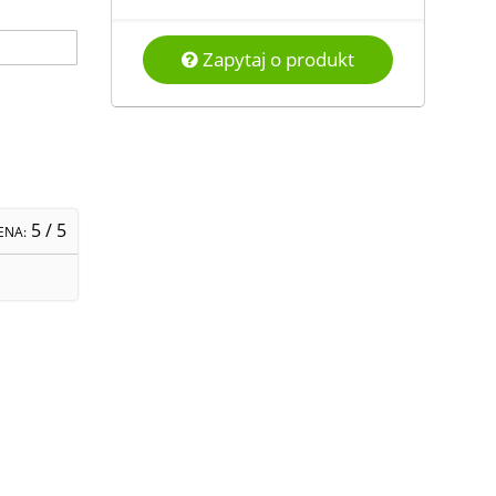
Zapytaj o produkt
5
/ 5
ENA: