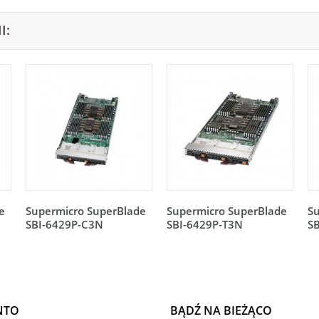
I:
e
Supermicro SuperBlade
Supermicro SuperBlade
S
SBI-6429P-C3N
SBI-6429P-T3N
S
NTO
BĄDŹ NA BIEŻĄCO