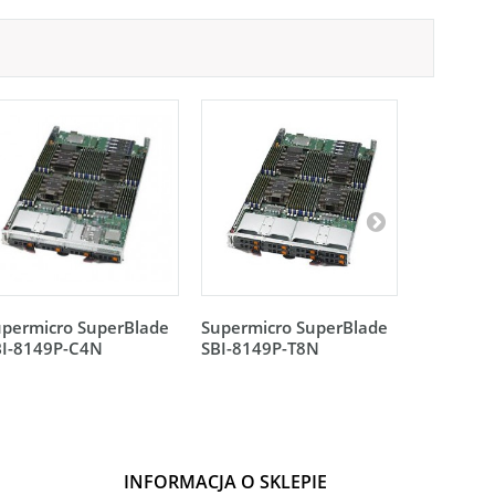
upermicro SuperBlade
Supermicro SuperBlade
Dwuporto
BI-8149P-C4N
SBI-8149P-T8N
sieciowa
Mellanox 
INFORMACJA O SKLEPIE