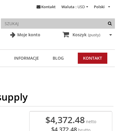
Kontakt
Waluta :
USD
Polski
Moje konto
Koszyk
(pusty)
INFORMACJE
BLOG
KONTAKT
supply
$4,372.48
netto
$4,372.48
brutto