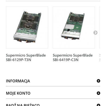
Supermicro SuperBlade
Supermicro SuperBlade
Sup
SBI-6129P-T3N
SBI-6419P-C3N
SBI
INFORMACJA
MOJE KONTO
BĄDŹ NA BIEŻĄCO