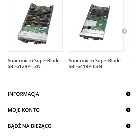
Supermicro SuperBlade
Supermicro SuperBlade
Sup
SBI-6129P-T3N
SBI-6419P-C3N
SBI
INFORMACJA
MOJE KONTO
BĄDŹ NA BIEŻĄCO