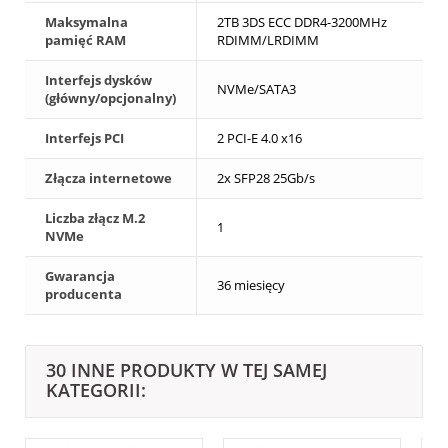
Maksymalna
2TB 3DS ECC DDR4-3200MHz
pamięć RAM
RDIMM/LRDIMM
Interfejs dysków
NVMe/SATA3
(główny/opcjonalny)
Interfejs PCI
2 PCI-E 4.0 x16
Złącza internetowe
2x SFP28 25Gb/s
Liczba złącz M.2
1
NVMe
Gwarancja
36 miesięcy
producenta
30 INNE PRODUKTY W TEJ SAMEJ
KATEGORII: