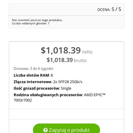
5
/ 5
OCENA:
Nie oceniłeś jeszcze tego produktu.
Liczba oddanych głosów:
1
$1,018.39
netto
$1,018.39
brutto
Dostawa: 3 do 6 tygodni
Liczba slotów RAM
: 8
Złącza internetowe
: 2x SFP28 25Gb/s
Ilość gniazd procesorów
: Single
Rodzina obsługiwanych procesorów
: AMD EPYC™
7003/7002
Zapytaj o produkt